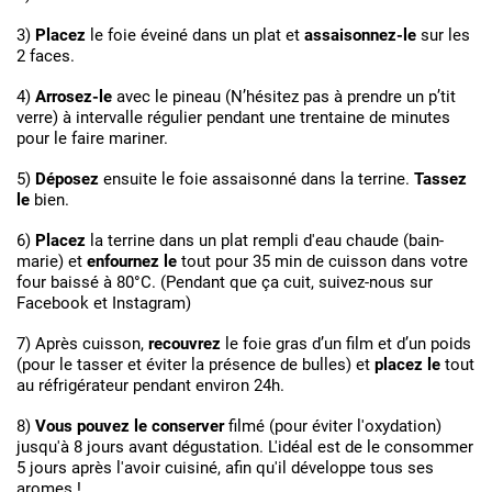
3)
Placez
le foie éveiné dans un plat et
assaisonnez-le
sur les
2 faces.
4)
Arrosez-le
avec le pineau (N’hésitez pas à prendre un p’tit
verre) à intervalle régulier pendant une trentaine de minutes
pour le faire mariner.
5)
Déposez
ensuite le foie assaisonné dans la terrine.
Tassez
le
bien.
6)
Placez
la terrine dans un plat rempli d'eau chaude (bain-
marie) et
enfournez le
tout pour 35 min de cuisson dans votre
four baissé à 80°C. (Pendant que ça cuit, suivez-nous sur
Facebook
et
Instagram
)
7) Après cuisson,
recouvrez
le foie gras d’un film et d’un poids
(pour le tasser et éviter la présence de bulles) et
placez le
tout
au réfrigérateur pendant environ 24h.
8)
Vous pouvez le conserver
filmé (pour éviter l'oxydation)
jusqu'à 8 jours avant dégustation. L'idéal est de le consommer
5 jours après l'avoir cuisiné, afin qu'il développe tous ses
aromes !