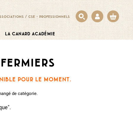
ssociations / cse
-
professionnels
la canard académie
fermiers
onible pour le moment.
changé de catégorie.
que".